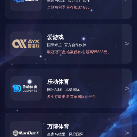
新路集团“砥砺前行 聚力新路”主题徒步活动圆满举行
2026-04-14
新路集团组织开展清明祭英烈主题活动
2026-04-14
市交投集团召开2026年全面从严治党暨党风廉政建设工作会议
2026-04-03
缅怀革命先烈 厚植家国情怀 ——市交投集团组织开展清明祭英烈活动
2026-04-02
市交投集团召开党委理论学习中心组 学习（扩大）会
2026-04-02
凝心聚力启新程 表彰先进再出发 ——市交投集团年度总结暨评比表彰工作会议顺利召开
2026-04-02
下一页
1 / 134
1
2
....
尾页
直达页面
确定
版权所有：华体会网页版-华体会(中国) 地址：阜阳
市颍州区阜南路439号 电话：0558-2250078
法律声明
|
网站地图
|
联系我们