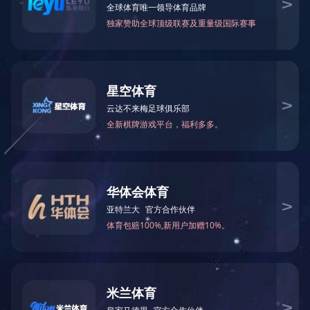
群团工作
廉政建设
主题教育
群团工作
阜阳交投公司工会顺利完成换届选举
2024-07-19
阜阳交投公司开展“我们的节日-清明” 祭英烈活动
2024-04-01
青春心向党 百年再起航-市交投公司组织收看庆祝中国共产主义青年团成立100周年大会直播
2022-05-11
新路集团荣获安徽省五四红旗团支部荣誉称号
2021-09-03
市交投公司召开党外知识分子集中学习会
2021-08-17