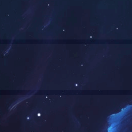
 纪检监察室
浏览：2926 次
中央八项规定及其实施细则精神，持之以恒正风肃纪，进
委书记季冬梅一行先后到S428颍上杨湖至赛涧颍河大桥
项目部全体职工参加。
企业管理人员处分条例》出台背景、工程建设招标投标领
项目工作人员要积极践行廉洁过节理念，坚决杜绝“节日腐
性强，是容易滋生腐败的重点领域，交投公司深入推进党
以来，公司纪委通过通报典型案例、组织观看警示教育视
员提醒谈话等方式，引导项目上下持续加强廉洁文化建设，
为什么仍要一而再再而三的在大家耳边说。为什么？就是
国企的干部职工，尤其是共产党员，务必保持清正廉洁，
调，“双节期间，是“四风”问题易发多发的节点。项目部