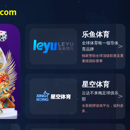
设为华体会网页版-华体会(中国)
加入收藏
网页版
政策法规
招标信息
廉洁防线