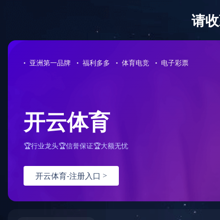
华体会网页版
欢迎访问华体会网页版-华体会(中国) ！
华体会网页版-华
交投概况
华体
体会(中国)
您现在位置：
网站华体会网页版-华体会(中国)
>
华体会
交投公