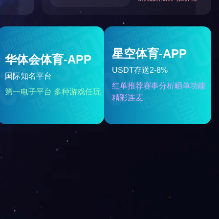
筑牢拒腐防变思想防线”。