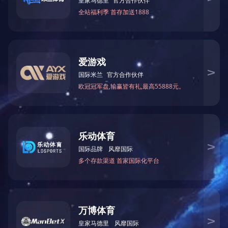
要求新任干部及转正党员发挥模范带头作用，要求新
入职同志端正工作态度，提升工作能力，守住纪律红
线。
王飞从坚定理想信念，政治上要过得硬、勇于担
当作为，工作上要拿得下、强化团队意识，队伍上要
带得好、坚持廉洁从业，纪律上要守得住等四个方面
作总结讲话，对新提拔干部、新入职员工及转正党员
提出殷切希望。他指出：作为国有企业管理人员，要
充分认识国有企业姓党属国的性质，任何时候、任何
情况，都要站稳政治立场，作为国有企业管理人员，
要始终把推动转型发展、提高经营效益、增强市场竞
争力、实现国有资产保值增值作为工作的出发点和落
脚点，同时，要严格落实中央八项规定及其实施细则
精神，坚持廉洁从业，脚踏实地，奋发有为、锐意进
取，积极为公司健康稳定发展贡献力量。
参加谈话的新提拔干部、新入职员工及转正党员