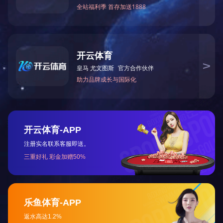
代表分别作了表态发言，重点谈了个人的思想认识及
下一步工作打算，并表示在今后的工作中会时刻绷紧
廉洁自律这根弦，严守纪律底线，认真履行工作职
责，廉洁从业，为推动公司发展做出积极贡献。
顶部
关闭
上一条：阜淮徐高速颍州西湖至三塔枢纽段建成通车
下一条：市交投公司纪委开展节前走访慰问活动
版权所有：华体会网页版-华体会(中国) 地址：阜阳
市颍州区阜南路439号 电话：0558-2250078
法律声明
|
网站地图
|
联系我们