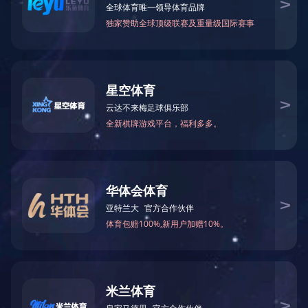
【字体大小：
大
中
小
】
为持续严明纪律要求，强化教育警示，加强干部
队伍建设，提升公司新提拔干部、新入职员工及转正
党员廉洁自律意识，近期，交投公司开展集体廉政谈
话。公司党委书记、董事长王飞出席会议并作总结讲
话，党委副书记、纪委书记季冬梅进行廉政谈话，党
委委员、副总经理刘香民主持会议并提出工作要求，
相关代表作表态发言。
开展廉政谈话是深入学习贯彻习近平总书记关于
加强年轻干部教育管理监督重要论述、持之以恒加强
国企清廉建设的重要举措，目的是进一步重申党的纪
律和廉政规定，是对每一位新提任干部、新入职员
工、转正党员的再提醒再督促。季冬梅重点围绕“加
强学习，坚定理想信念、扛牢责任，压实“一岗双
责”、净化“三圈”，守牢廉洁底线”等三个方面开展谈
心谈话，通过剖析典型案例、学习党规党纪等方式，